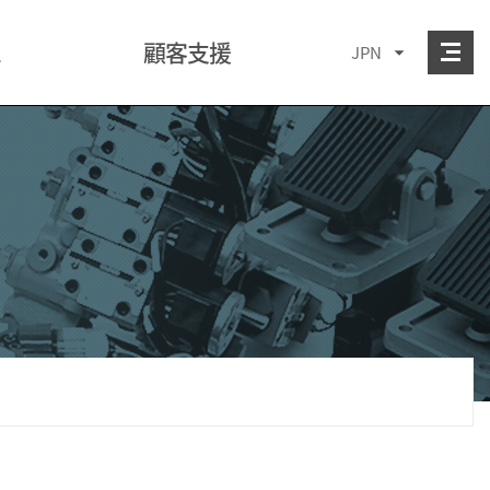
ム
顧客支援
JPN
公示事項
Q&A
技術資料
適用事例
採用情報