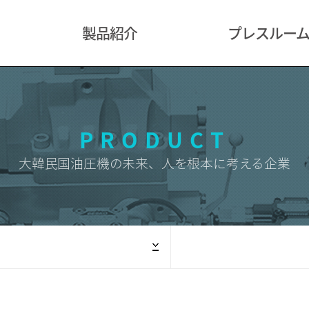
製品紹介
プレスルー
VALVES
広報動画
PUMP
認証書
CYLINDER
広報掲示板
PRODUCT
油圧システム(油圧ユニット
大韓民国油圧機の未来、人を根本に考える企業
+パワーパック)
DAIKIN
ACCESSORIES